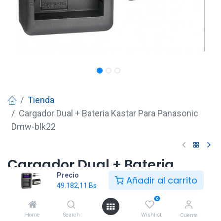
Tienda
Cargador Dual + Bateria Kastar Para Panasonic
Dmw-blk22
Cargador Dual + Bateria
Precio
Kastar Para Panasonic Dmw-
Añadir al carrito
49.182,11
Bs
blk22
0
49.182,11
Bs
Home
Search
Wishlist
Cuenta