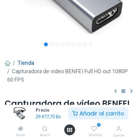
Tienda
Capturadora de video BENFEI Full HD out 1080P
60 FPS
Capturadora de video BENFEI
Precio
Full HD out 1080P 60 FPS
Añadir al carrito
29.477,75
Bs
29.477,75
Bs
0
Home
Search
Wishlist
Cuenta