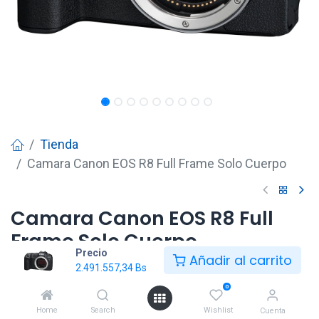
Tienda
Camara Canon EOS R8 Full Frame Solo Cuerpo
Camara Canon EOS R8 Full
Frame Solo Cuerpo
Precio
Añadir al carrito
2.491.557,34
Bs
2.491.557,34
Bs
0
Home
Search
Wishlist
Cuenta