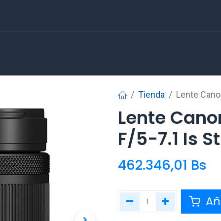
Tienda
Lente Cano
Lente Cano
F/5-7.1 Is 
462.346,01
Bs
Aña