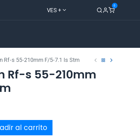
0
VES +
Inicio
Tienda
Contáctenos
n Rf-s 55-210mm F/5-7.1 Is Stm
n Rf-s 55-210mm
Stm
dir al carrito