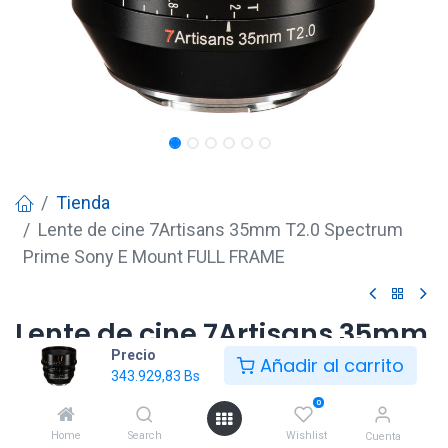
Tienda
Lente de cine 7Artisans 35mm T2.0 Spectrum
Prime Sony E Mount FULL FRAME
Lente de cine 7Artisans 35mm
Precio
T2.0 Spectrum Prime Sony E
Añadir al carrito
343.929,83
Bs
Mount FULL FRAME
0
343.929,83
Bs
Home
Search
Wishlist
Cuenta