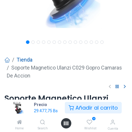
Tienda
Soporte Magnetico Ulanzi C029 Gopro Camaras
De Accion
Soporte Magnetico Ulanzi
Precio
C029 Gopro Camaras De
Añadir al carrito
29.477,75
Bs
Accion
0
29.477,75
Bs
Home
Search
Wishlist
Cuenta