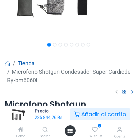
Tienda
Microfono Shotgun Condesador Super Cardiode
By-bm6060l
Microfono Shotgun
Precio
Condesador Super Cardiode
Añadir al carrito
235.844,76
Bs
By-bm6060l
0
235.844,76
Bs
Home
Search
Wishlist
Cuenta