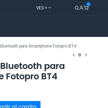
0
VES +
Inicio
Tienda
Contáctenos
 Bluetooth para Smartphone Fotopro BT4
 Bluetooth para
 Fotopro BT4
dir al carrito