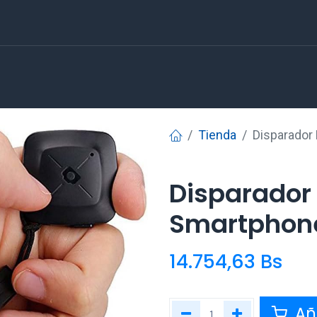
Tienda
Disparador
Disparador
Smartphone
14.754,63
Bs
Aña