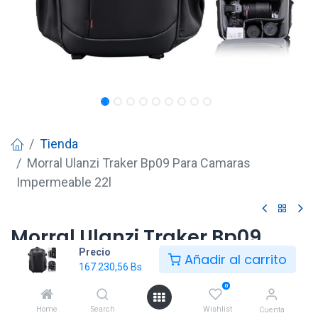
Tienda
Morral Ulanzi Traker Bp09 Para Camaras
Impermeable 22l
Morral Ulanzi Traker Bp09
Precio
Para Camaras Impermeable
Añadir al carrito
167.230,56
Bs
22l
0
167.230,56
Bs
Home
Search
Wishlist
Cuenta