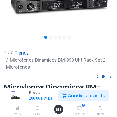
Tienda
Microfonos Dinamicos BM-999 Uhf Rack Set 2
Microfonos
Microfonos Dinamicos BM-
Precio
999 Uhf Rack Set 2 Microfonos
Añadir al carrito
280.061,39
Bs
280.061,39
Bs
0
Home
Search
Wishlist
Cuenta