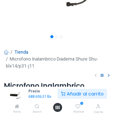
Tienda
Microfono Inalambrico Diadema Shure Shu-
blx14/p31-j11
Microfono Inalambrico
Precio
Diadema Shure Shu-
Añadir al carrito
688.606,51
Bs
blx14/p31-j11
0
688.606,51
Bs
Home
Search
Wishlist
Cuenta