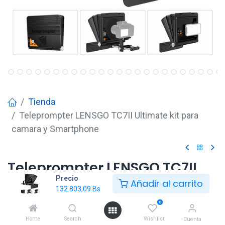
Tienda
Teleprompter LENSGO TC7II Ultimate kit para
camara y Smartphone
Teleprompter LENSGO TC7II
Precio
Ultimate kit para camara y
Añadir al carrito
132.803,09
Bs
Smartphone
0
132.803,09
Bs
Home
Search
Wishlist
Cuenta