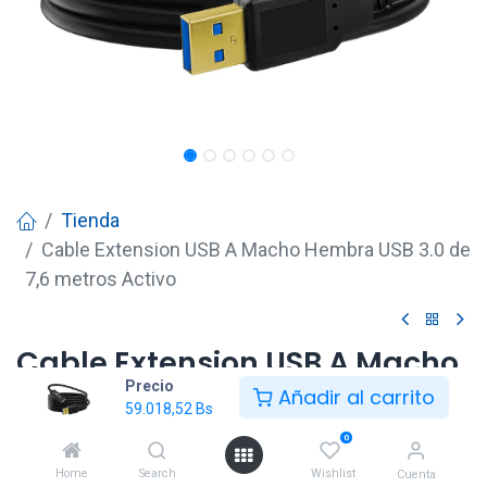
Tienda
Cable Extension USB A Macho Hembra USB 3.0 de
7,6 metros Activo
Cable Extension USB A Macho
Precio
Hembra USB 3.0 de 7,6 metros
Añadir al carrito
59.018,52
Bs
Activo
0
59.018,52
Bs
Home
Search
Wishlist
Cuenta