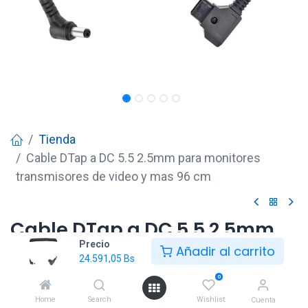
Tienda
Cable DTap a DC 5.5 2.5mm para monitores
transmisores de video y mas 96 cm
Cable DTap a DC 5.5 2.5mm
Precio
para monitores transmisores
Añadir al carrito
24.591,05
Bs
de video y mas 96 cm
0
24.591,05
Bs
Home
Search
Wishlist
Cuenta