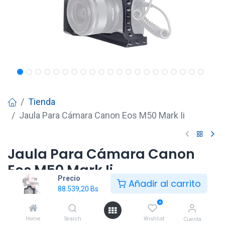
Tienda
Jaula Para Cámara Canon Eos M50 Mark Ii
Jaula Para Cámara Canon
Eos M50 Mark Ii
Precio
Añadir al carrito
88.539,20
Bs
88.539,20
Bs
0
Home
Search
Wishlist
Cuenta