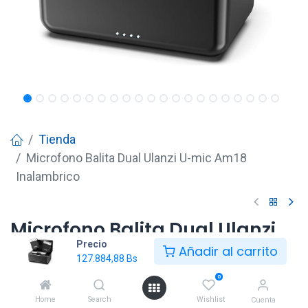
Tienda
Microfono Balita Dual Ulanzi U-mic Am18
Inalambrico
Microfono Balita Dual Ulanzi
Precio
U-mic Am18 Inalambrico
Añadir al carrito
127.884,88
Bs
127.884,88
Bs
0
Home
Search
Wishlist
Cuenta