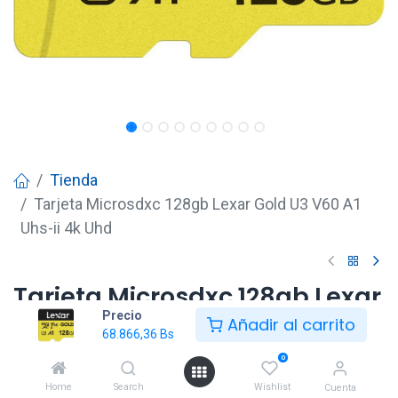
Tienda
Tarjeta Microsdxc 128gb Lexar Gold U3 V60 A1
Uhs-ii 4k Uhd
Tarjeta Microsdxc 128gb Lexar
Precio
Gold U3 V60 A1 Uhs-ii 4k Uhd
Añadir al carrito
68.866,36
Bs
68.866,36
Bs
0
Home
Search
Wishlist
Cuenta