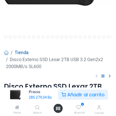
Tienda
Disco Externo SSD Lexar 2TB USB 3.2 Gen2x2
2000MB/s SL600
Disco Externo SSD Lexar 2TB
Precio
USB 3.2 Gen2x2 2000MB/s
Añadir al carrito
285.279,04
Bs
SL600
0
285.279,04
Bs
Home
Search
Wishlist
Cuenta