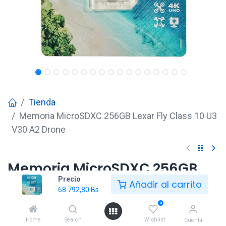
Tienda
Memoria MicroSDXC 256GB Lexar Fly Class 10 U3
V30 A2 Drone
Memoria MicroSDXC 256GB
Precio
Lexar Fly Class 10 U3 V30 A2
Añadir al carrito
68.792,80
Bs
Drone
0
68.792,80
Bs
Home
Search
Wishlist
Cuenta