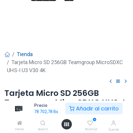
Tienda
Tarjeta Micro SD 256GB Teamgroup MicroSDXC
UHS-I U3 V30 4K
Tarjeta Micro SD 256GB
Teamgroup MicroSDXC UHS-I
Precio
Añadir al carrito
U3 V30 4K
78.702,78
Bs
0
78.702,78
Bs
Home
Search
Wishlist
Cuenta