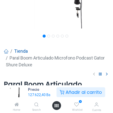
Tienda
Paral Boom Articulado Microfono Podcast Gator
Shure Deluxe
Paral Boom Articulado
Precio
Microfono Podcast Gator
Añadir al carrito
127.622,40
Bs
Shure Deluxe
0
127.622,40
Bs
Home
Search
Wishlist
Cuenta