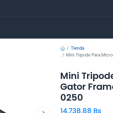
Tienda
Mini Tripode Para Mic
Mini Tripod
Gator Fram
0250
14.738,88
Bs