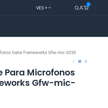
0
VES +
Inicio
Tienda
Contáctenos
rofonos Gator Frameworks Gfw-mic-0250
e Para Microfonos
eworks Gfw-mic-