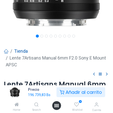
Tienda
Lente 7Artisans Manual 6mm F2.0 Sony E Mount
APSC
Lente 7Artisans Manual 6mm
Precio
F2.0 Sony E Mount APSC
Añadir al carrito
196.739,83
Bs
196.739,83
Bs
0
Home
Search
Wishlist
Cuenta