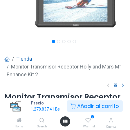
Tienda
Monitor Transmisor Receptor Hollyland Mars M1
Enhance Kit 2
Monitor Transmisor Receptor
Precio
Hollyland Mars M1 Enhance Kit
Añadir al carrito
1.278.837,41
Bs
2
0
1.278.837,41
Bs
Home
Search
Wishlist
Cuenta