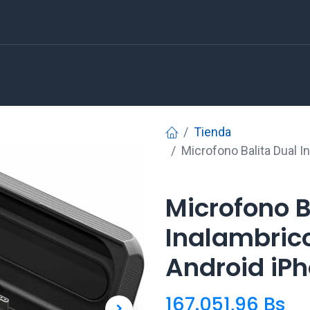
Tienda
Microfono Balita Dual 
Microfono B
Inalambric
Android iP
167.051,96
Bs