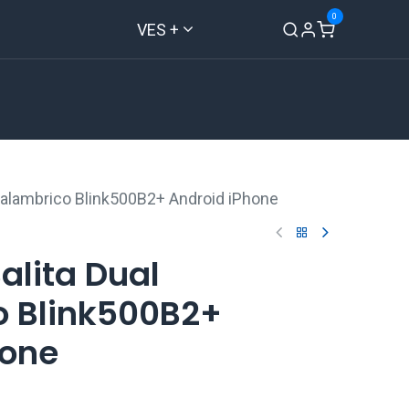
0
VES +
Inicio
Tienda
Contáctenos
Inalambrico Blink500B2+ Android iPhone
alita Dual
o Blink500B2+
hone