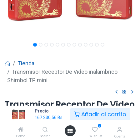
Tienda
Transmisor Receptor De Video inalambrico
Shimbol TP mini
Transmisor Receptor De Video
Precio
inalambrico Shimbol TP mini
Añadir al carrito
167.230,56
Bs
167.230,56
Bs
0
Home
Search
Wishlist
Cuenta