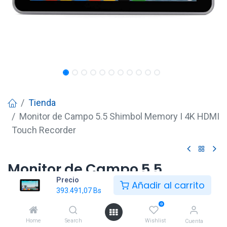
Tienda
Monitor de Campo 5.5 Shimbol Memory I 4K HDMI
Touch Recorder
Monitor de Campo 5.5
Precio
Shimbol Memory I 4K HDMI
Añadir al carrito
393.491,07
Bs
Touch Recorder
0
393.491,07
Bs
Home
Search
Wishlist
Cuenta