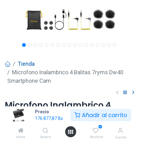
Tienda
Microfono Inalambrico 4 Balitas 7ryms Dw40
Smartphone Cam
Microfono Inalambrico 4
Precio
Balitas 7ryms Dw40
Añadir al carrito
176.877,87
Bs
Smartphone Cam
0
176.877,87
Bs
Home
Search
Wishlist
Cuenta