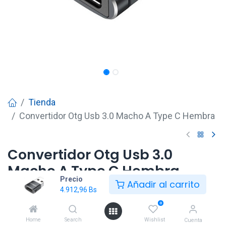
Tienda
Convertidor Otg Usb 3.0 Macho A Type C Hembra
Convertidor Otg Usb 3.0
Macho A Type C Hembra
Precio
Añadir al carrito
4.912,96
Bs
4.912,96
Bs
0
Home
Search
Wishlist
Cuenta