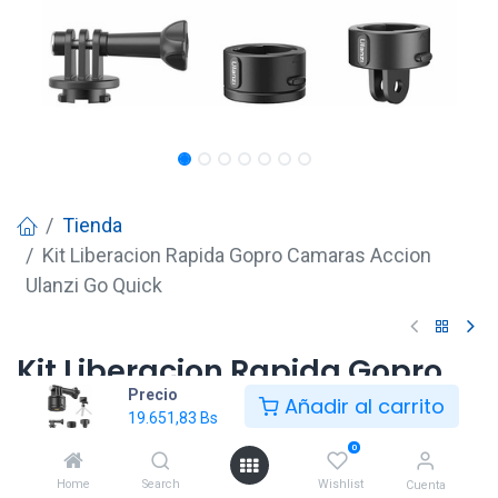
Tienda
Kit Liberacion Rapida Gopro Camaras Accion
Ulanzi Go Quick
Kit Liberacion Rapida Gopro
Precio
Camaras Accion Ulanzi Go
Añadir al carrito
19.651,83
Bs
Quick
0
19.651,83
Bs
Home
Search
Wishlist
Cuenta