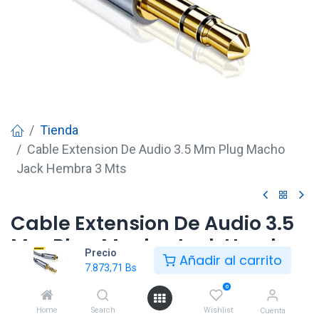
Tienda
Cable Extension De Audio 3.5 Mm Plug Macho
Jack Hembra 3 Mts
Cable Extension De Audio 3.5
Mm Plug Macho Jack Hembra
Precio
Añadir al carrito
3 Mts
7.873,71
Bs
0
7.873,71
Bs
Home
Search
Wishlist
Cuenta