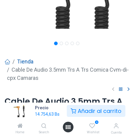
Tienda
Cable De Audio 3.5mm Trs A Trs Comica Cvm-di-
cpx Camaras
Cable De Audio 3.5mm Trs A
Precio
Trs Comica Cvm-di-cpx
Añadir al carrito
14.754,63
Bs
Camaras
0
14.754,63
Bs
Home
Search
Wishlist
Cuenta