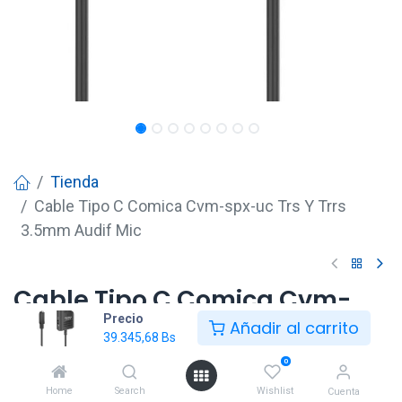
Tienda
Cable Tipo C Comica Cvm-spx-uc Trs Y Trrs
3.5mm Audif Mic
Cable Tipo C Comica Cvm-
Precio
spx-uc Trs Y Trrs 3.5mm Audif
Añadir al carrito
39.345,68
Bs
Mic
0
39.345,68
Bs
Home
Search
Wishlist
Cuenta