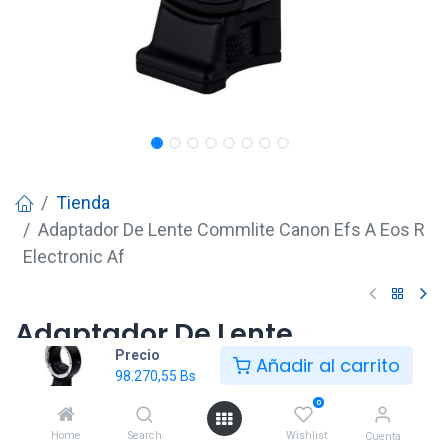
Tienda
Adaptador De Lente Commlite Canon Efs A Eos R
Electronic Af
Adaptador De Lente
Precio
Commlite Canon Efs A Eos R
Añadir al carrito
98.270,55
Bs
Electronic Af
0
98.270,55
Bs
Home
Search
Wishlist
Cuenta