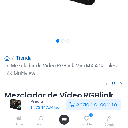
Tienda
Mezclador de Video RGBlink Mini MX 4 Canales
4K Multiview
Mezclador de Video RGBlink
Precio
Mini MX 4 Canales 4K
Añadir al carrito
1.523.142,24
Bs
Multiview
0
1.523.142,24
Bs
Home
Search
Wishlist
Cuenta