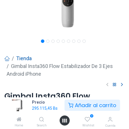
Tienda
Gimbal Insta360 Flow Estabilizador De 3 Ejes
Android iPhone
Gimbal Insta360 Flow
Precio
Estabilizador De 3 Ejes
Añadir al carrito
295.115,45
Bs
Android iPhone
0
295.115,45
Bs
Home
Search
Wishlist
Cuenta