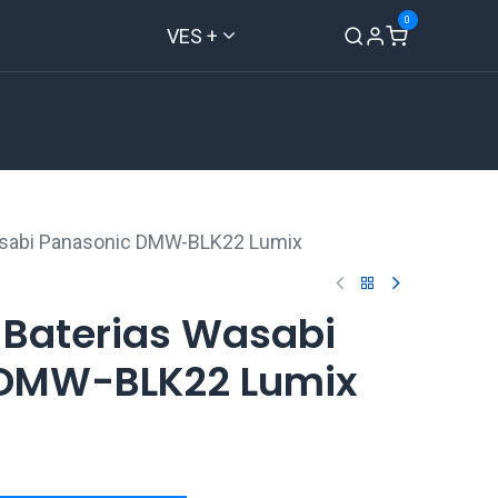
0
VES +
Inicio
Tienda
Contáctenos
asabi Panasonic DMW-BLK22 Lumix
 Baterias Wasabi
 DMW-BLK22 Lumix