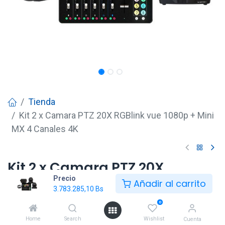
Tienda
Kit 2 x Camara PTZ 20X RGBlink vue 1080p + Mini
MX 4 Canales 4K
Kit 2 x Camara PTZ 20X
Precio
RGBlink vue 1080p + Mini MX 4
Añadir al carrito
3.783.285,10
Bs
Canales 4K
0
3.783.285,10
Bs
Home
Search
Wishlist
Cuenta