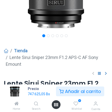
Tienda
Lente Sirui Sniper 23mm F1.2 APS-C AF Sony
Emount
Lente Sirui Sniper 23mm F1.2
Precio
APS-C AF Sony Emount
Añadir al carrito
747.625,05
Bs
747.625,05
Bs
0
Home
Search
Wishlist
Cuenta