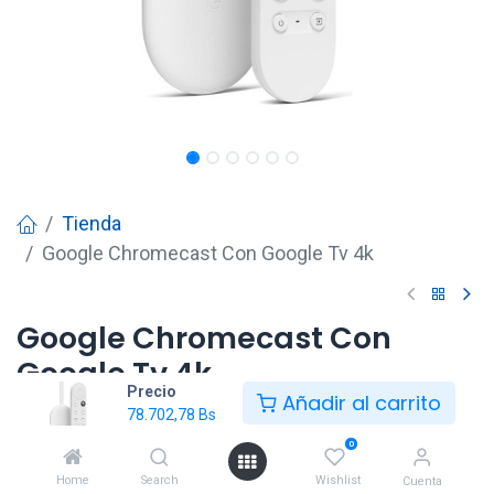
Tienda
Google Chromecast Con Google Tv 4k
Google Chromecast Con
Google Tv 4k
Precio
Añadir al carrito
78.702,78
Bs
78.702,78
Bs
0
Home
Search
Wishlist
Cuenta