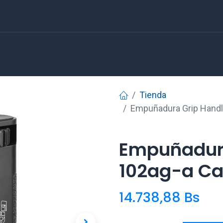
Tienda
Empuñadura Grip Handl
Empuñadura
102ag-a Ca
14.738,88
Bs