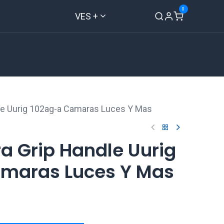
0
VES +
Inicio
Tienda
Contáctenos
e Uurig 102ag-a Camaras Luces Y Mas
 Grip Handle Uurig
maras Luces Y Mas