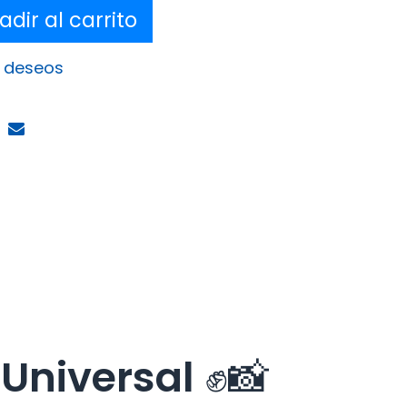
dir al carrito
e deseos
Universal
✊📸