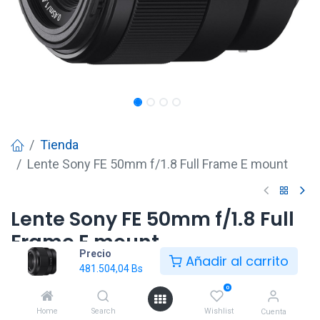
Tienda
Lente Sony FE 50mm f/1.8 Full Frame E mount
Lente Sony FE 50mm f/1.8 Full
Frame E mount
Precio
Añadir al carrito
481.504,04
Bs
481.504,04
Bs
0
Home
Search
Wishlist
Cuenta