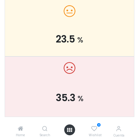
23.5
%
35.3
%
0
El 17 últimas
Home
Search
Wishlist
Cuenta